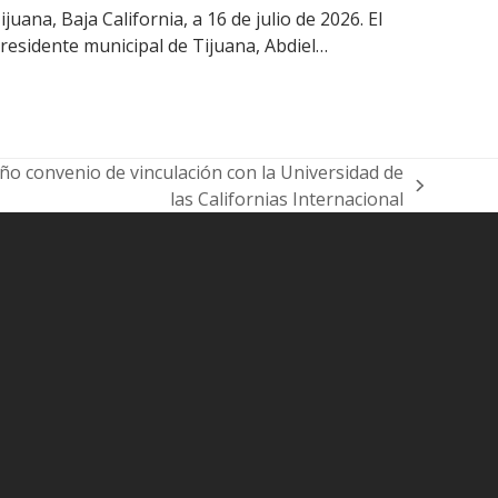
ijuana, Baja California, a 16 de julio de 2026. El
residente municipal de Tijuana, Abdiel…
o convenio de vinculación con la Universidad de
las Californias Internacional