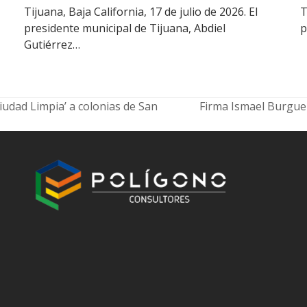
Tijuana, Baja California, 17 de julio de 2026. El
T
presidente municipal de Tijuana, Abdiel
p
Gutiérrez…
iudad Limpia’ a colonias de San
Firma Ismael Burgueñ
next
post: