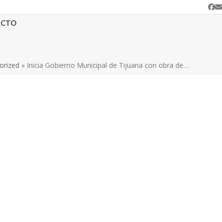
Fa
C
e
ACTO
orized
»
Inicia Gobierno Municipal de Tijuana con obra de…