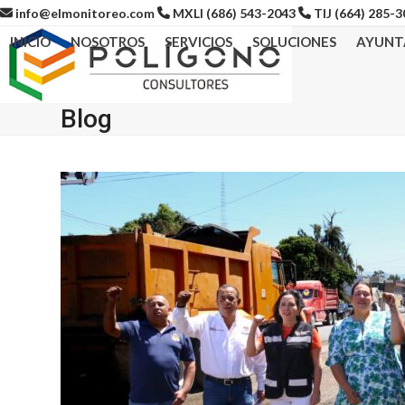
Skip
info@elmonitoreo.com
MXLI (686) 543-2043
TIJ (664) 285-
to
INICIO
NOSOTROS
SERVICIOS
SOLUCIONES
AYUNT
content
Blog