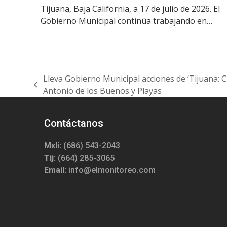
Tijuana, Baja California, a 17 de julio de 2026. El
Gobierno Municipal continúa trabajando en…
Lleva Gobierno Municipal acciones de ‘Tijuana: C
previous
Antonio de los Buenos y Playas
post:
Contáctanos
Mxli:
(686) 543-2043
Tij:
(664) 285-3065
Email:
info@elmonitoreo.com