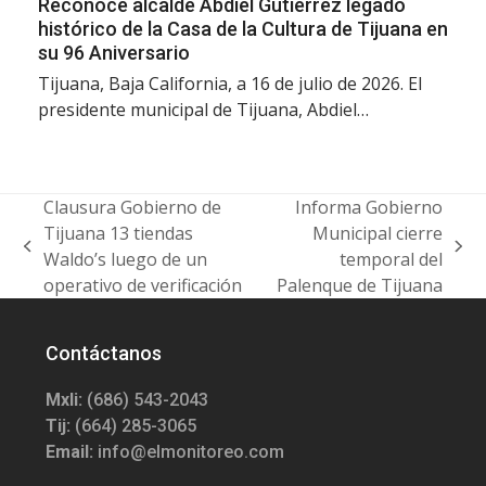
Reconoce alcalde Abdiel Gutiérrez legado
histórico de la Casa de la Cultura de Tijuana en
su 96 Aniversario
Tijuana, Baja California, a 16 de julio de 2026. El
presidente municipal de Tijuana, Abdiel…
Clausura Gobierno de
Informa Gobierno
Tijuana 13 tiendas
Municipal cierre
previous
next
Waldo’s luego de un
temporal del
post:
post:
operativo de verificación
Palenque de Tijuana
Contáctanos
Mxli:
(686) 543-2043
Tij:
(664) 285-3065
Email:
info@elmonitoreo.com