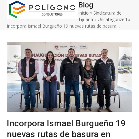
Open
Close
Skip
Blog
to
Inicio
»
Sindicatura de
mobile
mobile
content
Tijuana
»
Uncategorized
»
menu
menu
Incorpora Ismael Burgueño 19 nuevas rutas de basura…
Incorpora Ismael Burgueño 19
nuevas rutas de basura en