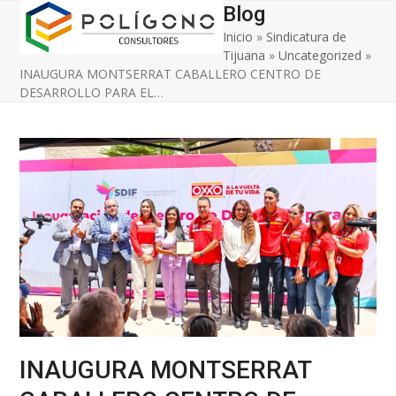
Open
Close
Skip
Blog
to
Inicio
»
Sindicatura de
mobile
mobile
content
Tijuana
»
Uncategorized
»
menu
menu
INAUGURA MONTSERRAT CABALLERO CENTRO DE
DESARROLLO PARA EL…
INAUGURA MONTSERRAT