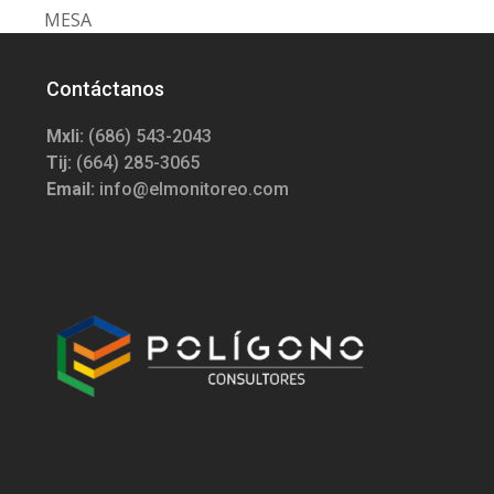
post:
MESA
Contáctanos
Mxli:
(686) 543-2043
Tij:
(664) 285-3065
Email:
info@elmonitoreo.com