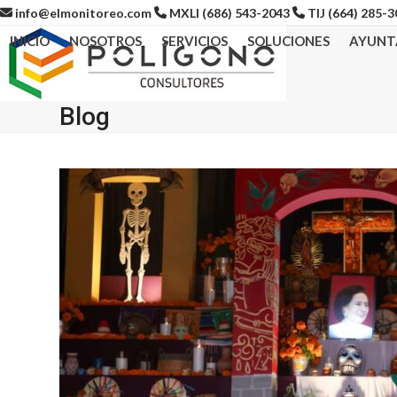
Skip
info@elmonitoreo.com
MXLI (686) 543-2043
TIJ (664) 285-
to
INICIO
NOSOTROS
SERVICIOS
SOLUCIONES
AYUNT
content
Blog