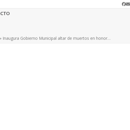
Fa
C
e
ACTO
»
Inaugura Gobierno Municipal altar de muertos en honor…