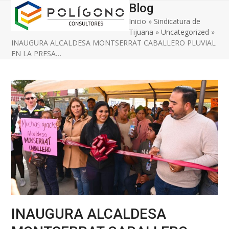
Open
Close
Skip
Blog
to
Inicio
»
Sindicatura de
mobile
mobile
content
Tijuana
»
Uncategorized
»
menu
menu
INAUGURA ALCALDESA MONTSERRAT CABALLERO PLUVIAL
EN LA PRESA…
INAUGURA ALCALDESA