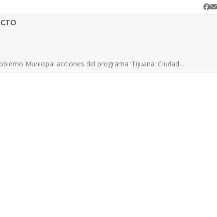
Fa
C
e
ACTO
obierno Municipal acciones del programa ‘Tijuana: Ciudad…