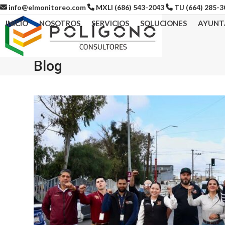
Skip
info@elmonitoreo.com
MXLI (686) 543-2043
TIJ (664) 285-
to
INICIO
NOSOTROS
SERVICIOS
SOLUCIONES
AYUNT
content
Blog