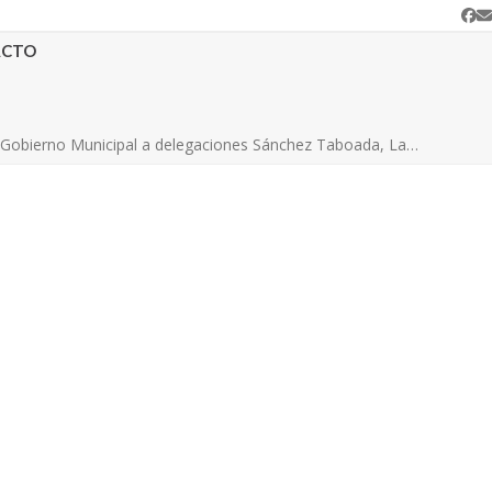
Fa
C
e
ACTO
Gobierno Municipal a delegaciones Sánchez Taboada, La…