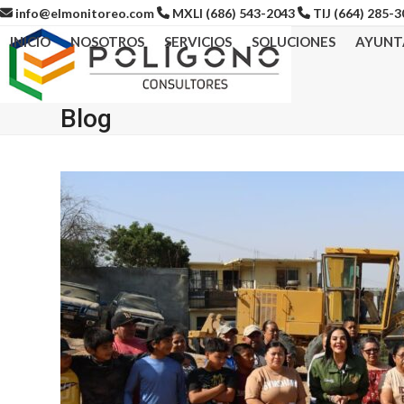
Skip
info@elmonitoreo.com
MXLI (686) 543-2043
TIJ (664) 285-
to
INICIO
NOSOTROS
SERVICIOS
SOLUCIONES
AYUNT
content
Blog