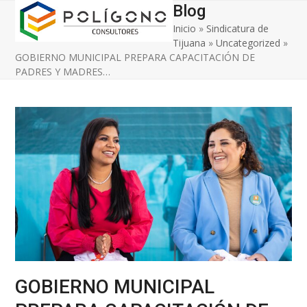
Open
Close
Skip
Blog
to
Inicio
»
Sindicatura de
mobile
mobile
content
Tijuana
»
Uncategorized
»
menu
menu
GOBIERNO MUNICIPAL PREPARA CAPACITACIÓN DE
PADRES Y MADRES…
GOBIERNO MUNICIPAL