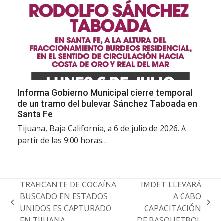
Informa Gobierno Municipal cierre temporal
de un tramo del bulevar Sánchez Taboada en
Santa Fe
Tijuana, Baja California, a 6 de julio de 2026. A
partir de las 9:00 horas…
TRAFICANTE DE COCAÍNA
IMDET LLEVARÁ
BUSCADO EN ESTADOS
A CABO
previous
next
UNIDOS ES CAPTURADO
CAPACITACIÓN
post:
post:
EN TIJUANA
DE BASQUETBOL