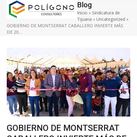
Open
Close
Skip
Blog
to
Inicio
»
Sindicatura de
mobile
mobile
content
Tijuana
»
Uncategorized
»
menu
menu
GOBIERNO DE MONTSERRAT CABALLERO INVIERTE MÁS
DE 20…
GOBIERNO DE MONTSERRAT