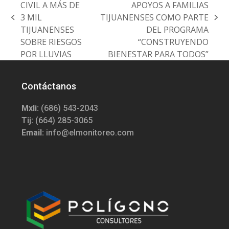
CIVIL A MÁS DE
APOYOS A FAMILIAS
3 MIL
TIJUANENSES COMO PARTE
previous
next
TIJUANENSES
DEL PROGRAMA
post:
post:
SOBRE RIESGOS
“CONSTRUYENDO
POR LLUVIAS
BIENESTAR PARA TODOS”
Contáctanos
Mxli:
(686) 543-2043
Tij:
(664) 285-3065
Email:
info@elmonitoreo.com