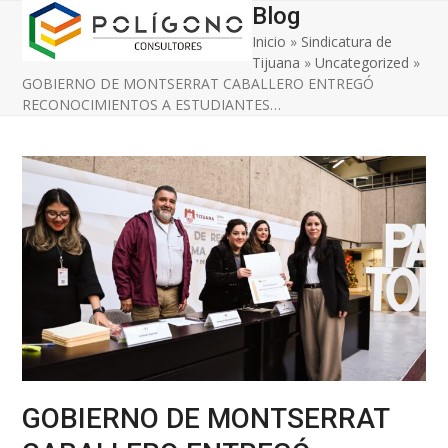
Open
Close
Skip
Blog
to
Inicio
»
Sindicatura de
mobile
mobile
content
Tijuana
»
Uncategorized
»
menu
menu
GOBIERNO DE MONTSERRAT CABALLERO ENTREGÓ
RECONOCIMIENTOS A ESTUDIANTES…
GOBIERNO DE MONTSERRAT