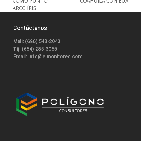
COMO PUNTO
COAHUILA CON EUA
ARCO ÍRIS
Contáctanos
Mxli:
(686) 543-2043
Tij:
(664) 285-3065
Email:
info@elmonitoreo.com