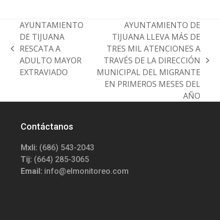
AYUNTAMIENTO
AYUNTAMIENTO DE
DE TIJUANA
TIJUANA LLEVA MÁS DE
RESCATA A
TRES MIL ATENCIONES A
previous
ADULTO MAYOR
TRAVÉS DE LA DIRECCIÓN
post:
next
EXTRAVIADO
MUNICIPAL DEL MIGRANTE
post:
EN PRIMEROS MESES DEL
AÑO
Contáctanos
Mxli:
(686) 543-2043
Tij:
(664) 285-3065
Email:
info@elmonitoreo.com