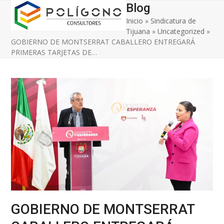
Open
Close
Skip
Blog
to
Inicio
»
Sindicatura de
mobile
mobile
content
Tijuana
»
Uncategorized
»
menu
menu
GOBIERNO DE MONTSERRAT CABALLERO ENTREGARÁ
PRIMERAS TARJETAS DE…
GOBIERNO DE MONTSERRAT