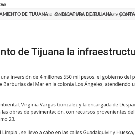
3065
AMIENTO DE TIJUANA
SINDICATURA DE TIJUANA
CONT
Inicio
»
Sindicatura de Tijuana
»
Uncategorized
to de Tijuana la infraestructu
n una inversión de 4 millones 550 mil pesos, el gobierno del 
lle Barburias del Mar en la colonia Los Ángeles, atendiendo 
Ambiental, Virginia Vargas González y la encargada de Desp
a las obras de pavimentación, con recursos provenientes de
amo 23.
Limpiaˈ, se llevo a cabo en las calles Guadalquivir y Huesca,