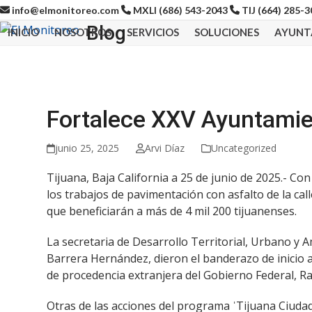
Skip
info@elmonitoreo.com
MXLI (686) 543-2043
TIJ (664) 285-
to
Blog
INICIO
NOSOTROS
SERVICIOS
SOLUCIONES
AYUNT
content
Fortalece XXV Ayuntamien
junio 25, 2025
Arvi Díaz
Uncategorized
Tijuana, Baja California a 25 de junio de 2025.- Co
los trabajos de pavimentación con asfalto de la ca
que beneficiarán a más de 4 mil 200 tijuanenses.
La secretaria de Desarrollo Territorial, Urbano y 
Barrera Hernández, dieron el banderazo de inicio 
de procedencia extranjera del Gobierno Federal, R
Otras de las acciones del programa ˈTijuana Ciudad 