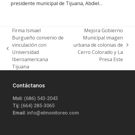
presidente municipal de Tijuana, Abdiel…
Firma Ismael
Mejora Gobierno
Burgueño convenio de
Municipal imagen
vinculación con
urbana de colonias de
next
previous
Universidad
Cerro Colorado y La
post:
post:
Iberoamericana
Presa Este
Tijuana
Contáctanos
Mxli:
(686) 543-2043
Tij:
(664) 285-3065
Email:
info@elmonitoreo.com