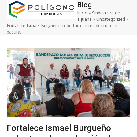
Open
Close
Skip
Blog
to
Inicio
»
Sindicatura de
mobile
mobile
content
Tijuana
»
Uncategorized
»
menu
menu
Fortalece Ismael Burgueño cobertura de recolección de
basura…
Fortalece Ismael Burgueño