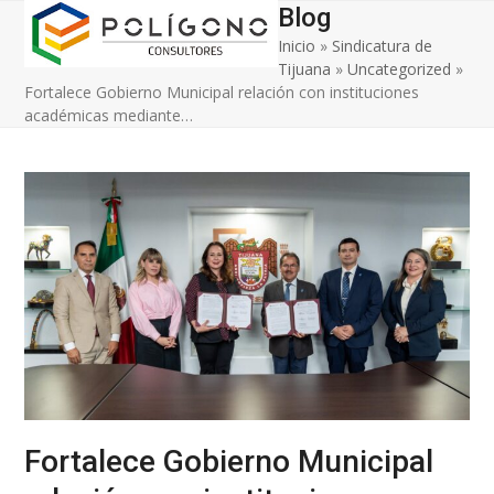
Open
Close
Skip
Blog
to
Inicio
»
Sindicatura de
mobile
mobile
content
Tijuana
»
Uncategorized
»
menu
menu
Fortalece Gobierno Municipal relación con instituciones
académicas mediante…
Fortalece Gobierno Municipal