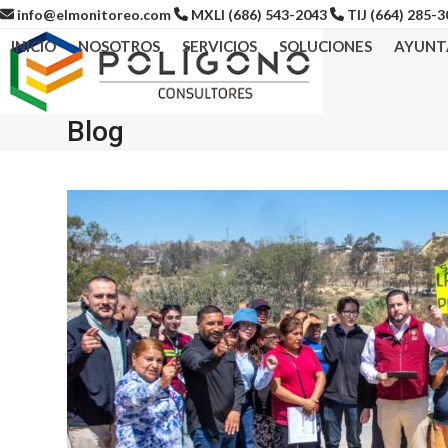
Skip
info@elmonitoreo.com
MXLI (686) 543-2043
TIJ (664) 285-
to
INICIO
NOSOTROS
SERVICIOS
SOLUCIONES
AYUNT
content
Blog