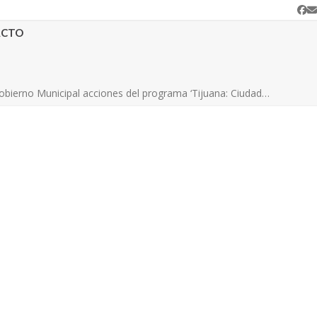
Fa
C
e
ACTO
obierno Municipal acciones del programa ‘Tijuana: Ciudad…