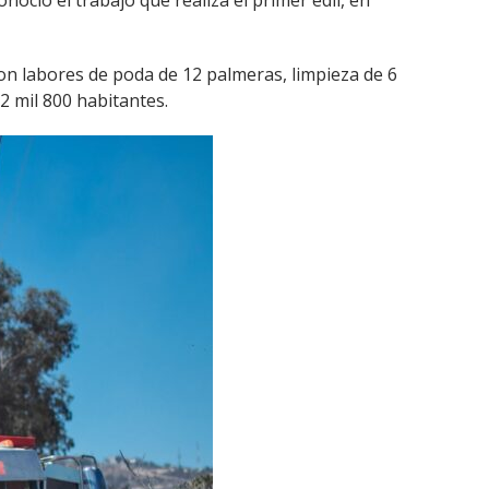
oció el trabajo que realiza el primer edil, en
on labores de poda de 12 palmeras, limpieza de 6
2 mil 800 habitantes.