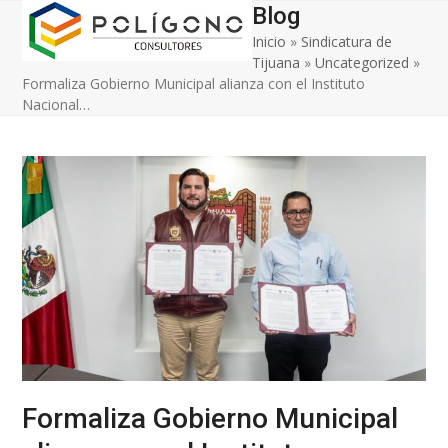
Open
Close
Skip
Blog
to
Inicio
»
Sindicatura de
mobile
mobile
content
Tijuana
»
Uncategorized
»
menu
menu
Formaliza Gobierno Municipal alianza con el Instituto
Nacional…
Formaliza Gobierno Municipal