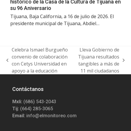
histórico de la Casa de la Cultura de Tijuana en
su 96 Aniversario
Tijuana, Baja California, a 16 de julio de 2026. El
presidente municipal de Tijuana, Abdiel…
Celebra Ismael Burgueño
Lleva Gobierno de
convenio de colaboración
Tijuana resultados
previous
next
con Cetys Universidad en
tangibles a más de
post:
post:
apoyo a la educación
11 mil ciudadanos
Contáctanos
Mxli:
(686) 543-2043
Tij:
(664) 285-3065
Email:
info@elmonitoreo.com