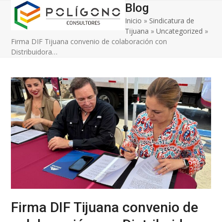
Open
Close
Skip
Blog
to
Inicio
»
Sindicatura de
mobile
mobile
content
Tijuana
»
Uncategorized
»
menu
menu
Firma DIF Tijuana convenio de colaboración con
Distribuidora…
Firma DIF Tijuana convenio de