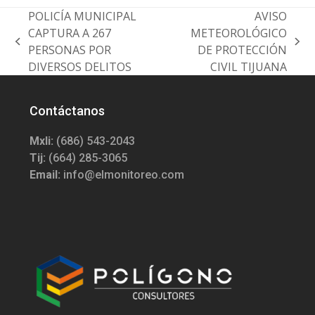
POLICÍA MUNICIPAL
AVISO
CAPTURA A 267
METEOROLÓGICO
previous
next
PERSONAS POR
DE PROTECCIÓN
post:
post:
DIVERSOS DELITOS
CIVIL TIJUANA
Contáctanos
Mxli:
(686) 543-2043
Tij:
(664) 285-3065
Email:
info@elmonitoreo.com