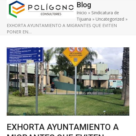
Open
Close
Skip
Blog
to
Inicio
»
Sindicatura de
mobile
mobile
content
Tijuana
»
Uncategorized
»
menu
menu
EXHORTA AYUNTAMIENTO A MIGRANTES QUE EVITEN
PONER EN…
EXHORTA AYUNTAMIENTO A