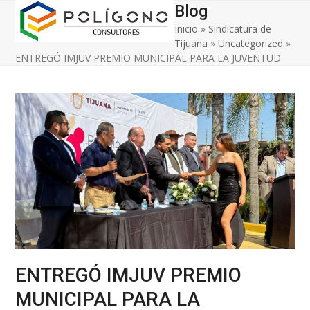
Open
Close
Skip
Blog
to
Inicio
»
Sindicatura de
mobile
mobile
content
Tijuana
»
Uncategorized
»
menu
menu
ENTREGÓ IMJUV PREMIO MUNICIPAL PARA LA JUVENTUD
ENTREGÓ IMJUV PREMIO
MUNICIPAL PARA LA