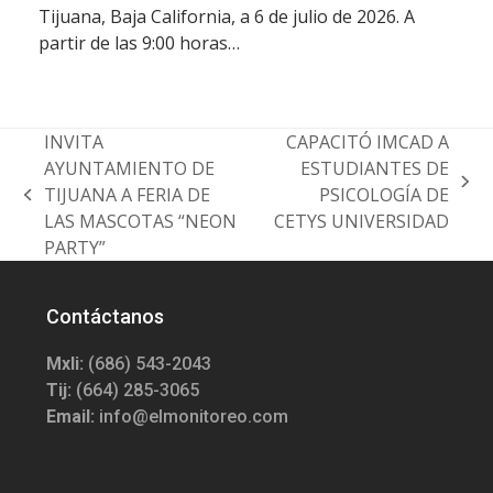
Tijuana, Baja California, a 6 de julio de 2026. A
partir de las 9:00 horas…
INVITA
CAPACITÓ IMCAD A
AYUNTAMIENTO DE
ESTUDIANTES DE
next
TIJUANA A FERIA DE
PSICOLOGÍA DE
previous
post:
LAS MASCOTAS “NEON
CETYS UNIVERSIDAD
post:
PARTY”
Contáctanos
Mxli:
(686) 543-2043
Tij:
(664) 285-3065
Email:
info@elmonitoreo.com