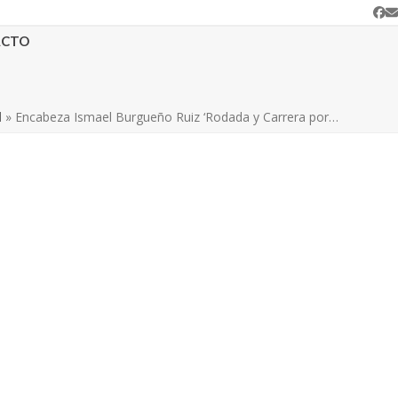
Fa
C
e
ACTO
d
»
Encabeza Ismael Burgueño Ruiz ‘Rodada y Carrera por…