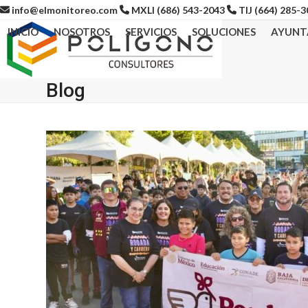
Skip
info@elmonitoreo.com
MXLI (686) 543-2043
TIJ (664) 285-
to
INICIO
NOSOTROS
SERVICIOS
SOLUCIONES
AYUNT
content
Blog