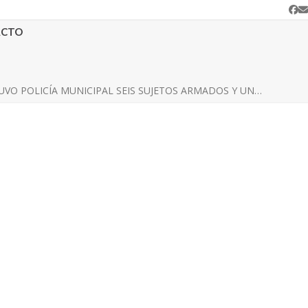
Fa
C
e
ACTO
UVO POLICÍA MUNICIPAL SEIS SUJETOS ARMADOS Y UN…