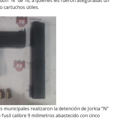
andon “N” de 16, a quienes les fueron aseguradas un
o cartuchos útiles.
s municipales realizaron la detención de Jorkia “N”
fusil calibre 9 milímetros abastecido con cinco