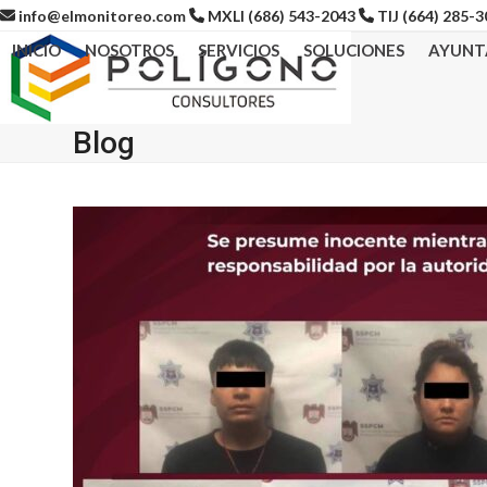
Skip
info@elmonitoreo.com
MXLI (686) 543-2043
TIJ (664) 285-
to
INICIO
NOSOTROS
SERVICIOS
SOLUCIONES
AYUNT
content
Blog