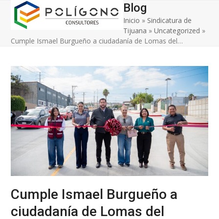
Open
Close
Skip
Blog
to
Inicio
»
Sindicatura de
mobile
mobile
content
Tijuana
»
Uncategorized
»
menu
menu
Cumple Ismael Burgueño a ciudadanía de Lomas del…
Cumple Ismael Burgueño a
ciudadanía de Lomas del