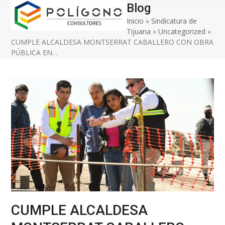
Open
Close
Skip
Blog
to
Inicio
»
Sindicatura de
mobile
mobile
content
Tijuana
»
Uncategorized
»
menu
menu
CUMPLE ALCALDESA MONTSERRAT CABALLERO CON OBRA
PÚBLICA EN…
CUMPLE ALCALDESA