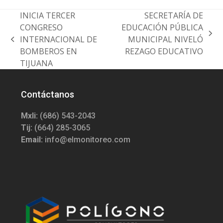
INICIA TERCER
SECRETARÍA DE
CONGRESO
EDUCACIÓN PÚBLICA
next
INTERNACIONAL DE
MUNICIPAL NIVELÓ
previous
post:
BOMBEROS EN
REZAGO EDUCATIVO
post:
TIJUANA
Contáctanos
Mxli:
(686) 543-2043
Tij:
(664) 285-3065
Email:
info@elmonitoreo.com