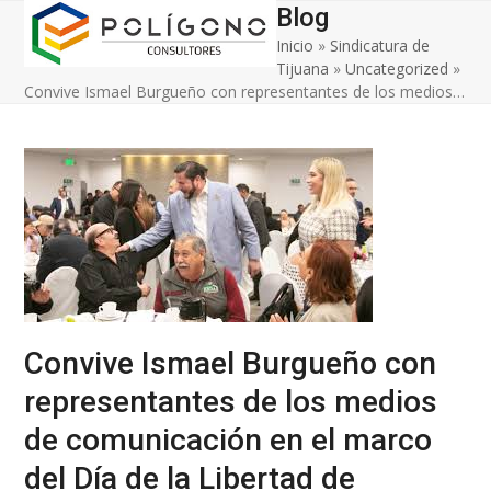
Open
Close
Skip
Blog
to
Inicio
»
Sindicatura de
mobile
mobile
content
Tijuana
»
Uncategorized
»
menu
menu
Convive Ismael Burgueño con representantes de los medios…
Convive Ismael Burgueño con
representantes de los medios
de comunicación en el marco
del Día de la Libertad de