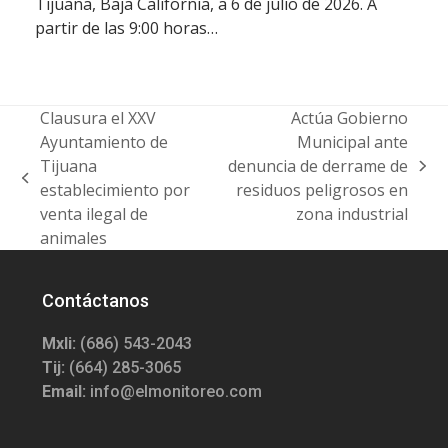
Tijuana, Baja California, a 6 de julio de 2026. A
partir de las 9:00 horas…
Clausura el XXV
Actúa Gobierno
Ayuntamiento de
Municipal ante
Tijuana
denuncia de derrame de
next
previous
establecimiento por
residuos peligrosos en
post:
post:
venta ilegal de
zona industrial
animales
Contáctanos
Mxli:
(686) 543-2043
Tij:
(664) 285-3065
Email:
info@elmonitoreo.com