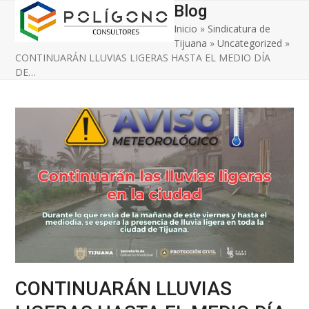
Open
Close
Skip
Blog
to
Inicio
»
Sindicatura de
mobile
mobile
content
Tijuana
»
Uncategorized
»
menu
menu
CONTINUARÁN LLUVIAS LIGERAS HASTA EL MEDIO DÍA
DE…
CONTINUARÁN LLUVIAS