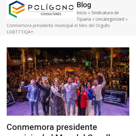
Open
Close
Skip
Blog
to
Inicio
»
Sindicatura de
mobile
mobile
content
Tijuana
»
Uncategorized
»
menu
menu
Conmemora presidente municipal el Mes del Orgullo
LGBTTTIQA+
Conmemora presidente