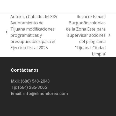
Autoriza Cabildo del XXV
Recorre Ismael
Ayuntamiento de
Burgueño colonias
Tijuana modificaciones
de la Zona Este para
previous
programáticas y
supervisar acciones
next
post:
presupuestales para el
del programa
post:
Ejercicio Fiscal 2025
‘Tijuana: Ciudad
Limpia’
Contáctanos
Mxli:
(686) 543-2043
Tij:
(664) 285-3065
Email:
info@elmonitoreo.com