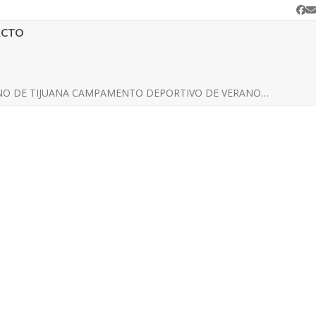
Fa
C
e
ACTO
O DE TIJUANA CAMPAMENTO DEPORTIVO DE VERANO…