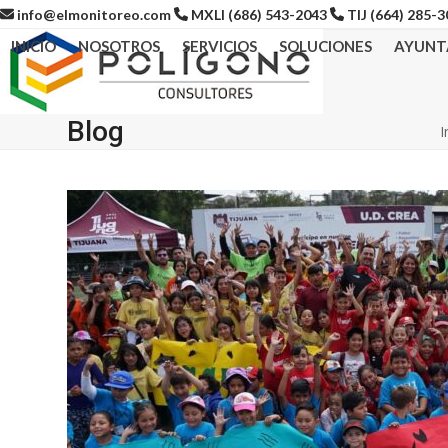
Skip
info@elmonitoreo.com
MXLI (686) 543-2043
TIJ (664) 285-
to
INICIO
NOSOTROS
SERVICIOS
SOLUCIONES
AYUNT
content
Blog
I