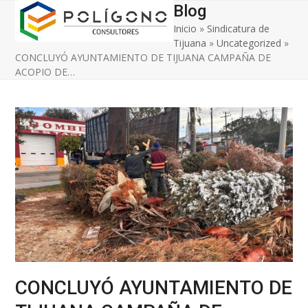
Open
Close
Skip
Blog
to
Inicio
»
Sindicatura de
mobile
mobile
content
Tijuana
»
Uncategorized
»
menu
menu
CONCLUYÓ AYUNTAMIENTO DE TIJUANA CAMPAÑA DE
ACOPIO DE…
CONCLUYÓ AYUNTAMIENTO DE