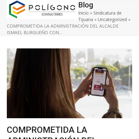
Open
Close
Skip
Blog
to
Inicio
»
Sindicatura de
mobile
mobile
content
Tijuana
»
Uncategorized
»
menu
menu
COMPROMETIDA LA ADMINISTRACIÓN DEL ALCALDE
ISMAEL BURGUEÑO CON…
COMPROMETIDA LA