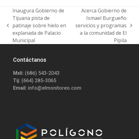
Inaugura Gobierno de
Acerca Gobierno de
Tijuana pista de
Ismael Burgueño
patinaje sobre hielo en
servicios y programas
previous
next
explanada de Palacio
a la comunidad de El
post:
post:
Municipal
Pípila
Contáctanos
Mxli:
(686) 543-2043
Tij:
(664) 285-3065
Email:
info@elmonitoreo.com