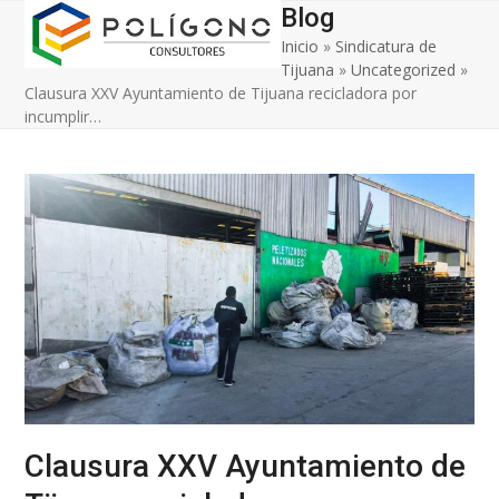
Open
Close
Skip
Blog
to
Inicio
»
Sindicatura de
mobile
mobile
content
Tijuana
»
Uncategorized
»
menu
menu
Clausura XXV Ayuntamiento de Tijuana recicladora por
incumplir…
Clausura XXV Ayuntamiento de