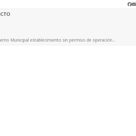
Fa
C
e
ACTO
erno Municipal establecimiento sin permiso de operación…