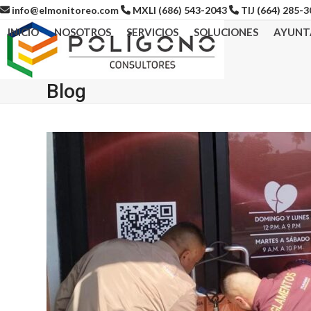
Skip
info@elmonitoreo.com
MXLI (686) 543-2043
TIJ (664) 285-
to
INICIO
NOSOTROS
SERVICIOS
SOLUCIONES
AYUNT
content
Blog