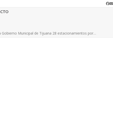
Fa
C
e
ACTO
a Gobierno Municipal de Tijuana 28 estacionamientos por…