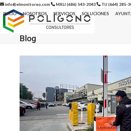
Skip
info@elmonitoreo.com
MXLI (686) 543-2043
TIJ (664) 285-
to
INICIO
NOSOTROS
SERVICIOS
SOLUCIONES
AYUNT
content
Blog