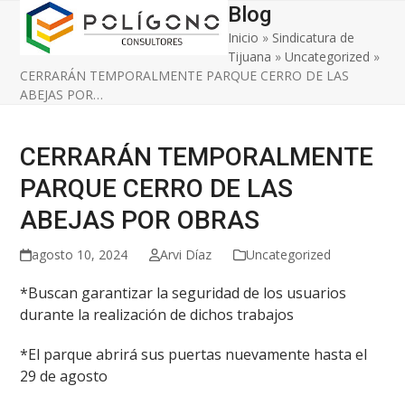
Open
Close
Skip
Blog
to
Inicio
»
Sindicatura de
mobile
mobile
content
Tijuana
»
Uncategorized
»
menu
menu
CERRARÁN TEMPORALMENTE PARQUE CERRO DE LAS
ABEJAS POR…
CERRARÁN TEMPORALMENTE
PARQUE CERRO DE LAS
ABEJAS POR OBRAS
agosto 10, 2024
Arvi Díaz
Uncategorized
*Buscan garantizar la seguridad de los usuarios
durante la realización de dichos trabajos
*El parque abrirá sus puertas nuevamente hasta el
29 de agosto