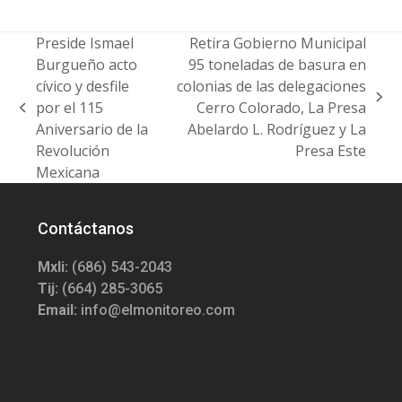
Preside Ismael
Retira Gobierno Municipal
Burgueño acto
95 toneladas de basura en
cívico y desfile
colonias de las delegaciones
next
por el 115
Cerro Colorado, La Presa
previous
post:
Aniversario de la
Abelardo L. Rodríguez y La
post:
Revolución
Presa Este
Mexicana
Contáctanos
Mxli:
(686) 543-2043
Tij:
(664) 285-3065
Email:
info@elmonitoreo.com