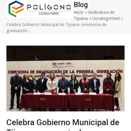
Open
Close
Skip
Blog
to
Inicio
»
Sindicatura de
mobile
mobile
content
Tijuana
»
Uncategorized
»
menu
menu
Celebra Gobierno Municipal de Tijuana ceremonia de
graduación…
Celebra Gobierno Municipal de