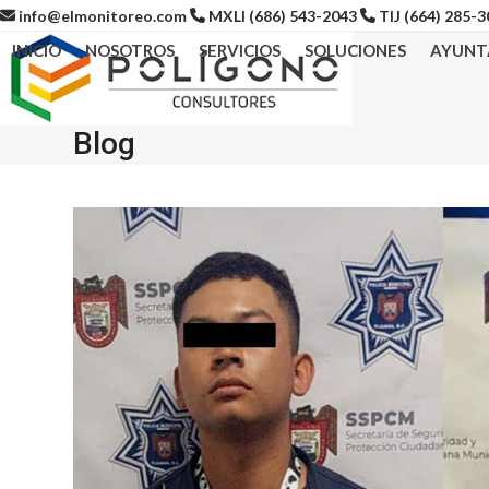
Skip
info@elmonitoreo.com
MXLI (686) 543-2043
TIJ (664) 285-
to
INICIO
NOSOTROS
SERVICIOS
SOLUCIONES
AYUNT
content
Blog