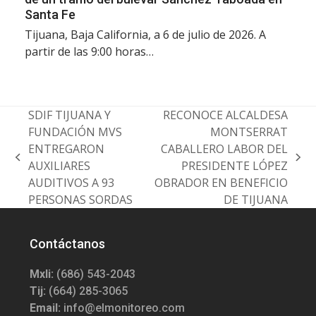
Santa Fe
Tijuana, Baja California, a 6 de julio de 2026. A
partir de las 9:00 horas…
SDIF TIJUANA Y
RECONOCE ALCALDESA
FUNDACIÓN MVS
MONTSERRAT
ENTREGARON
CABALLERO LABOR DEL
previous
next
AUXILIARES
PRESIDENTE LÓPEZ
post:
post:
AUDITIVOS A 93
OBRADOR EN BENEFICIO
PERSONAS SORDAS
DE TIJUANA
Contáctanos
Mxli:
(686) 543-2043
Tij:
(664) 285-3065
Email:
info@elmonitoreo.com