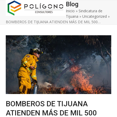
Open
Close
Skip
Blog
to
Inicio
»
Sindicatura de
mobile
mobile
content
Tijuana
»
Uncategorized
»
menu
menu
BOMBEROS DE TIJUANA ATIENDEN MÁS DE MIL 500…
BOMBEROS DE TIJUANA
ATIENDEN MÁS DE MIL 500