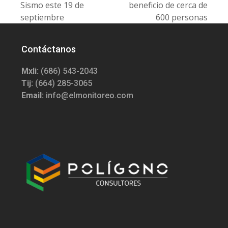
post:
post:
Sismo este 19 de
beneficio de cerca de
septiembre
600 personas
Contáctanos
Mxli:
(686) 543-2043
Tij:
(664) 285-3065
Email:
info@elmonitoreo.com