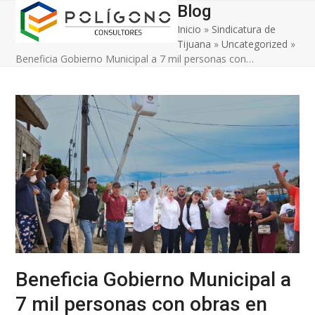
Open
Close
Skip
Blog
to
Inicio
»
Sindicatura de
mobile
mobile
content
Tijuana
»
Uncategorized
»
menu
menu
Beneficia Gobierno Municipal a 7 mil personas con…
Beneficia Gobierno Municipal a
7 mil personas con obras en