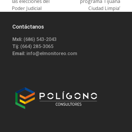
las elecciones del
programa Tijuana
post:
post:
Poder Judicial
Ciudad Limpia’
Contáctanos
Mxli:
(686) 543-2043
Tij:
(664) 285-3065
Email:
info@elmonitoreo.com