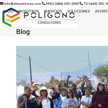
Skip
info@elmonitoreo.com
MXLI (686) 543-2043
TIJ (664) 285-
to
INICIO
NOSOTROS
SERVICIOS
SOLUCIONES
AYUNT
content
Blog