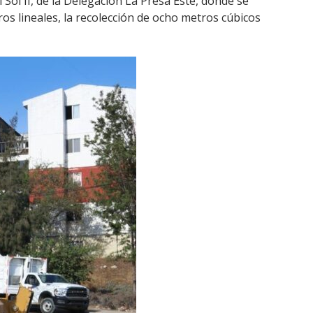
 Sol II, de la Delegación La Presa Este, donde se
os lineales, la recolección de ocho metros cúbicos