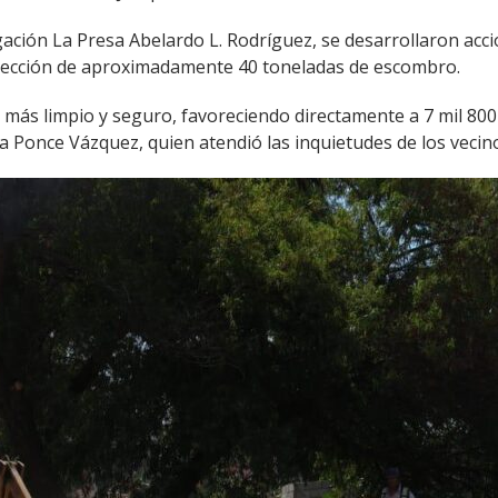
gación La Presa Abelardo L. Rodríguez, se desarrollaron acci
colección de aproximadamente 40 toneladas de escombro.
más limpio y seguro, favoreciendo directamente a 7 mil 800
a Ponce Vázquez, quien atendió las inquietudes de los vecin