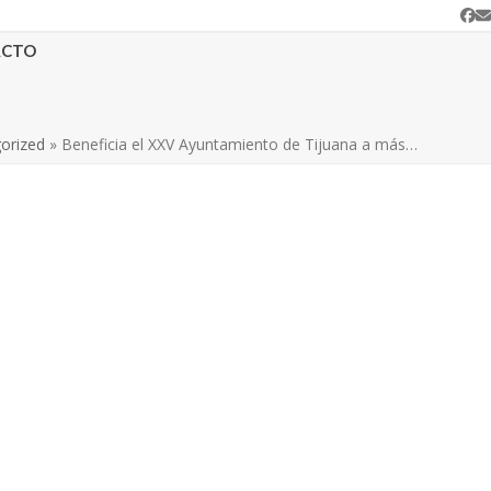
Fa
C
e
ACTO
orized
»
Beneficia el XXV Ayuntamiento de Tijuana a más…