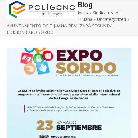
Open
Close
Skip
Blog
to
Inicio
»
Sindicatura de
mobile
mobile
content
Tijuana
»
Uncategorized
»
menu
menu
AYUNTAMIENTO DE TIJUANA REALIZARÁ SEGUNDA
EDICIÓN EXPO SORDO