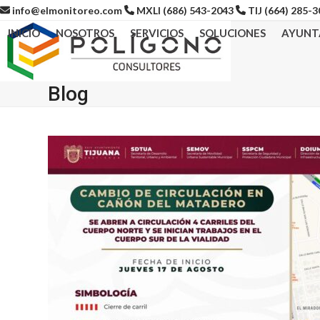
Skip
info@elmonitoreo.com
MXLI (686) 543-2043
TIJ (664) 285-
to
INICIO
NOSOTROS
SERVICIOS
SOLUCIONES
AYUNT
content
Blog