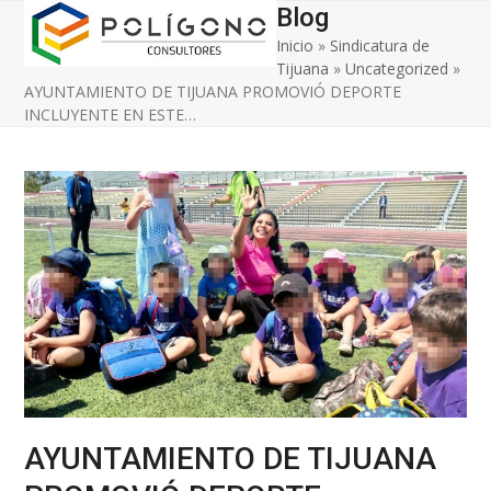
Open
Close
Skip
Blog
to
Inicio
»
Sindicatura de
mobile
mobile
content
Tijuana
»
Uncategorized
»
menu
menu
AYUNTAMIENTO DE TIJUANA PROMOVIÓ DEPORTE
INCLUYENTE EN ESTE…
AYUNTAMIENTO DE TIJUANA