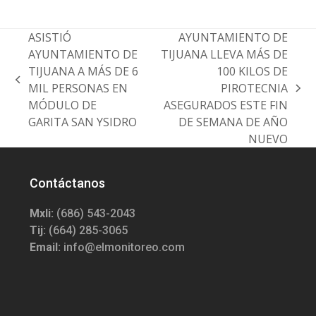
ASISTIÓ
AYUNTAMIENTO DE
AYUNTAMIENTO DE
TIJUANA LLEVA MÁS DE
TIJUANA A MÁS DE 6
100 KILOS DE
previous
MIL PERSONAS EN
PIROTECNIA
next
post:
MÓDULO DE
ASEGURADOS ESTE FIN
post:
GARITA SAN YSIDRO
DE SEMANA DE AÑO
NUEVO
Contáctanos
Mxli:
(686) 543-2043
Tij:
(664) 285-3065
Email:
info@elmonitoreo.com