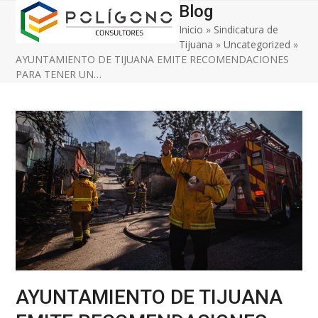
Open
Close
Skip
Blog
to
Inicio
»
Sindicatura de
mobile
mobile
content
Tijuana
»
Uncategorized
»
menu
menu
AYUNTAMIENTO DE TIJUANA EMITE RECOMENDACIONES
PARA TENER UN…
AYUNTAMIENTO DE TIJUANA