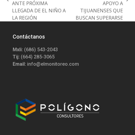
previous
next
ANTE PRÓXIMA
APOYO A
post:
post:
LLEGADA DE EL NIÑO A
TIJUANENSES QUE
LA REGIÓN
BUSCAN SUPERARSE
Contáctanos
Mxli:
(686) 543-2043
Tij:
(664) 285-3065
Email:
info@elmonitoreo.com