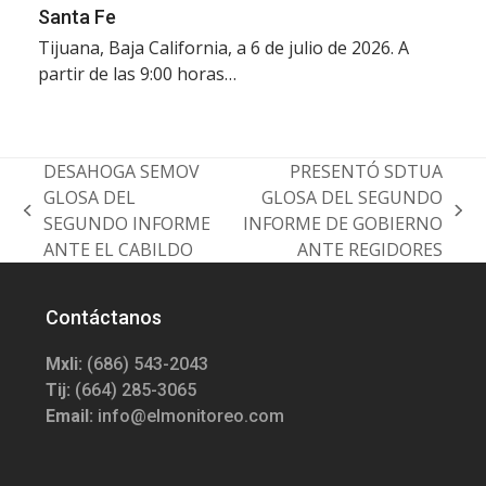
Santa Fe
Tijuana, Baja California, a 6 de julio de 2026. A
partir de las 9:00 horas…
DESAHOGA SEMOV
PRESENTÓ SDTUA
GLOSA DEL
GLOSA DEL SEGUNDO
previous
next
SEGUNDO INFORME
INFORME DE GOBIERNO
post:
post:
ANTE EL CABILDO
ANTE REGIDORES
Contáctanos
Mxli:
(686) 543-2043
Tij:
(664) 285-3065
Email:
info@elmonitoreo.com