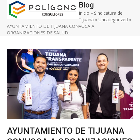
Open
Close
Skip
Blog
to
Inicio
»
Sindicatura de
mobile
mobile
content
Tijuana
»
Uncategorized
»
menu
menu
AYUNTAMIENTO DE TIJUANA CONVOCA A
ORGANIZACIONES DE SALUD…
AYUNTAMIENTO DE TIJUANA