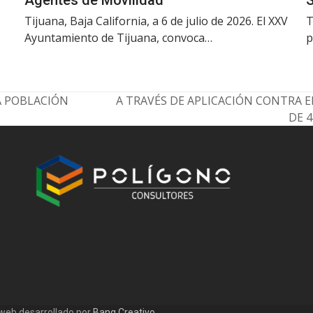
Tijuana, Baja California, a 6 de julio de 2026. El XXV
T
Ayuntamiento de Tijuana, convoca…
p
A POBLACIÓN
A TRAVÉS DE APLICACIÓN CONTRA 
next
DE 
post:
 web desarrollado por
Bang Creativo