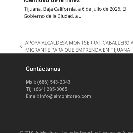
Tijuana, Baja California, a 6 de julio de 2026. El
Gobierno de la Ciudad, a…
APOYA ALCALDESA MONTSERRAT CABALLERO 
previous
MIGRANTE PARA QUE EMPRENDA EN TIJUANA
post:
Contáctanos
Mxli:
(686) 543-2043
Tij:
(664) 285-3065
Email:
info@elmonitoreo.com
©2018 - El Monitoreo. Todos los Derechos Reservados. Sitio