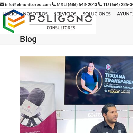
Skip
info@elmonitoreo.com
MXLI (686) 543-2043
TIJ (664) 285-
to
INICIO
NOSOTROS
SERVICIOS
SOLUCIONES
AYUNT
content
Blog