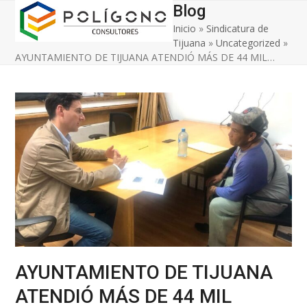
Open
Close
Skip
Blog
to
Inicio
»
Sindicatura de
mobile
mobile
content
Tijuana
»
Uncategorized
»
menu
menu
AYUNTAMIENTO DE TIJUANA ATENDIÓ MÁS DE 44 MIL…
AYUNTAMIENTO DE TIJUANA
ATENDIÓ MÁS DE 44 MIL