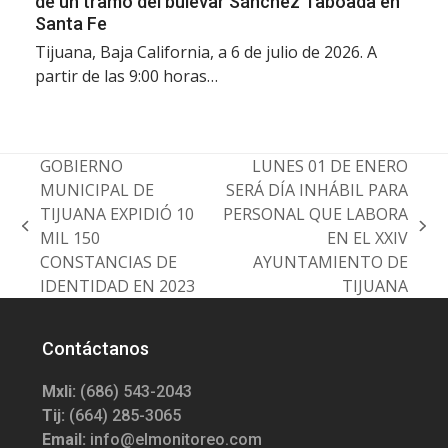
de un tramo del bulevar Sánchez Taboada en
Santa Fe
Tijuana, Baja California, a 6 de julio de 2026. A
partir de las 9:00 horas…
GOBIERNO
LUNES 01 DE ENERO
MUNICIPAL DE
SERÁ DÍA INHÁBIL PARA
TIJUANA EXPIDIÓ 10
PERSONAL QUE LABORA
previous
next
MIL 150
EN EL XXIV
post:
post:
CONSTANCIAS DE
AYUNTAMIENTO DE
IDENTIDAD EN 2023
TIJUANA
Contáctanos
Mxli:
(686) 543-2043
Tij:
(664) 285-3065
Email:
info@elmonitoreo.com