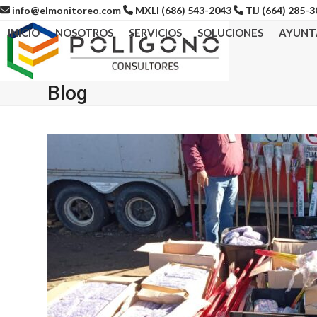
Skip
info@elmonitoreo.com
MXLI (686) 543-2043
TIJ (664) 285-
to
INICIO
NOSOTROS
SERVICIOS
SOLUCIONES
AYUNT
content
Blog