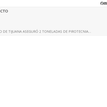
Fa
C
e
ACTO
 DE TIJUANA ASEGURÓ 2 TONELADAS DE PIROTECNIA…