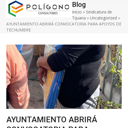
Open
Close
Skip
Blog
to
Inicio
»
Sindicatura de
mobile
mobile
content
Tijuana
»
Uncategorized
»
menu
menu
AYUNTAMIENTO ABRIRÁ CONVOCATORIA PARA APOYOS DE
TECHUMBRE
AYUNTAMIENTO ABRIRÁ