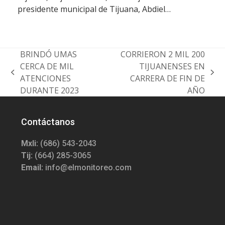
presidente municipal de Tijuana, Abdiel…
BRINDÓ UMAS
CORRIERON 2 MIL 200
CERCA DE MIL
TIJUANENSES EN
previous
next
ATENCIONES
CARRERA DE FIN DE
post:
post:
DURANTE 2023
AÑO
Contáctanos
Mxli:
(686) 543-2043
Tij:
(664) 285-3065
Email:
info@elmonitoreo.com