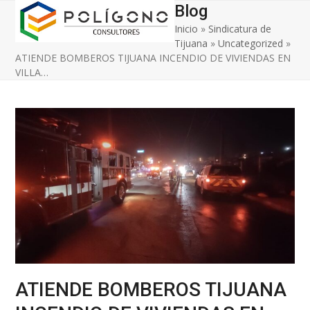
Open
Close
Skip
Blog
to
Inicio
»
Sindicatura de
mobile
mobile
content
Tijuana
»
Uncategorized
»
menu
menu
ATIENDE BOMBEROS TIJUANA INCENDIO DE VIVIENDAS EN
VILLA…
ATIENDE BOMBEROS TIJUANA