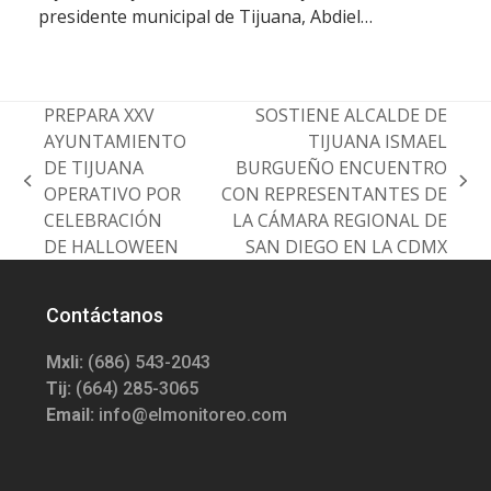
presidente municipal de Tijuana, Abdiel…
PREPARA XXV
SOSTIENE ALCALDE DE
AYUNTAMIENTO
TIJUANA ISMAEL
DE TIJUANA
BURGUEÑO ENCUENTRO
previous
next
OPERATIVO POR
CON REPRESENTANTES DE
post:
post:
CELEBRACIÓN
LA CÁMARA REGIONAL DE
DE HALLOWEEN
SAN DIEGO EN LA CDMX
Contáctanos
Mxli:
(686) 543-2043
Tij:
(664) 285-3065
Email:
info@elmonitoreo.com