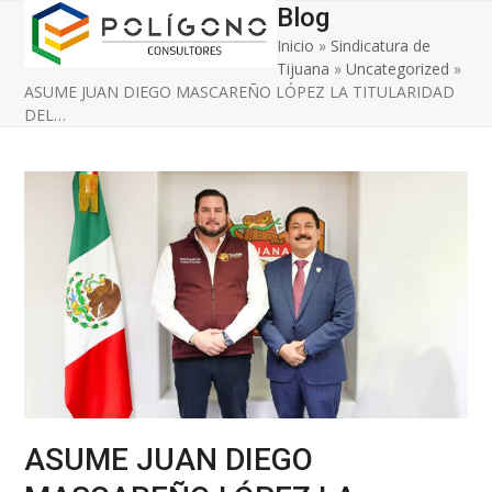
Open
Close
Skip
Blog
to
Inicio
»
Sindicatura de
mobile
mobile
content
Tijuana
»
Uncategorized
»
menu
menu
ASUME JUAN DIEGO MASCAREÑO LÓPEZ LA TITULARIDAD
DEL…
ASUME JUAN DIEGO